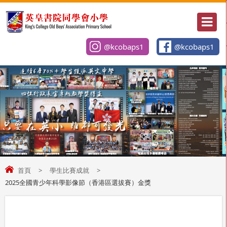
@kcobaps1
@kcobaps1
首頁
>
學生比賽成就
>
2025全國青少年科學影像節（香港區選拔賽）金獎