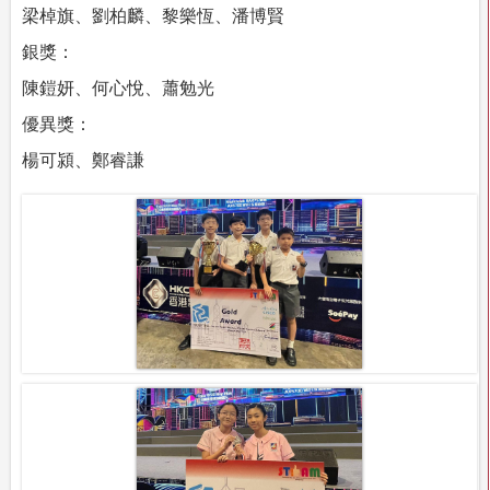
梁棹旗、劉柏麟、黎樂恆、潘博賢
銀獎：
陳鎧妍、何心悅、蕭勉光
優異獎：
楊可潁、鄭睿謙