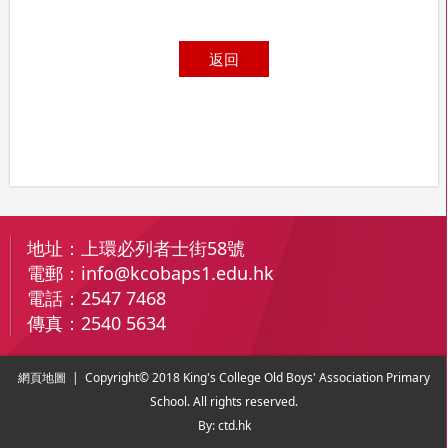
返回
地址：
上環必列者士街58號
電郵：
info@kcobaps1.edu.hk
電話：
2547 7468
傳真：
2540 5634
網頁地圖
| Copyright© 2018 King's College Old Boys' Association Primary
School. All rights reserved.
By: ctd.hk