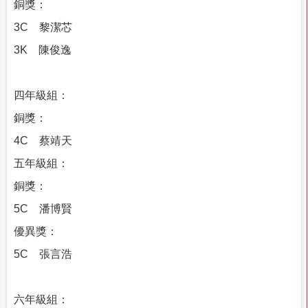
銅獎：
3C
黎潔芯
3K
陳俊逸
四年級組：
銅獎：
4C
蔡靖天
五年級組：
銅獎：
5C
潘博賢
優異獎：
5C
張言浩
六年級組：