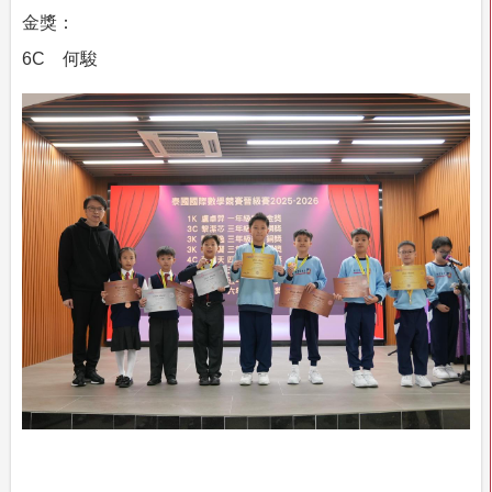
金獎：
6C
何駿