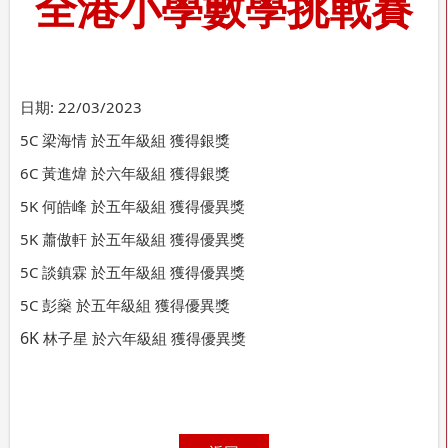
全港小學數學挑戰賽
日期:
22/03/2023
5C 
梁海情 於
五年級組 獲得
銀獎
6C 
黃進煒 於
六年級組 
獲得
銀獎
5K 
何皓峰 
於
五年級組 
獲得
優異獎
5K 
蕭傲軒 
於
五年級組 
獲得
優異獎
5C 
談鎮霖
於
五年級組 
獲得
優異獎
5C 
彭燊
 於
五年級組 
獲得
優異獎
6K
於
六年級組 
獲得
優異獎
林子星 