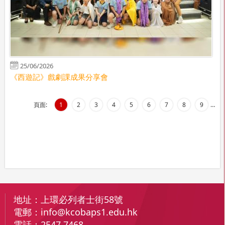
25/06/2026
《西遊記》戲劇課成果分享會
頁面:
1
2
3
4
5
6
7
8
9
…
地址：
上環必列者士街58號
電郵：
info@kcobaps1.edu.hk
電話：
2547 7468